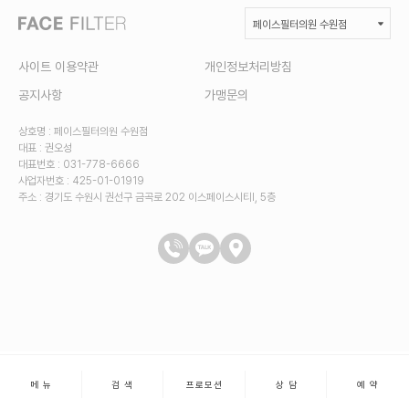
페이스필터의원 수원점
덜어내어 아름다움 :: 페이스필터
사이트 이용약관
개인정보처리방침
페이스필터의원 수원점
공지사항
가맹문의
페이스필터의원
상호명 : 페이스필터의원 수원점
대표 : 권오성
대표번호 : 031-778-6666
사업자번호 : 425-01-01919
주소 :
경기도 수원시 권선구 금곡로 202 이스페이스시티I, 5층
메 뉴
검 색
프로모션
상 담
예 약