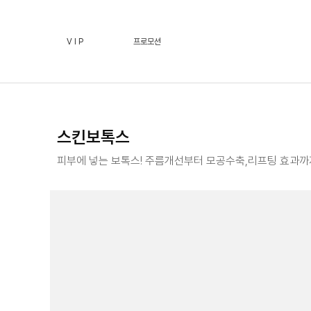
스킨보톡스 :: 페이스필터 수원점 | 호매실 수원 피부과(진
V I P
프로모션
스킨보톡스
피부에 넣는 보톡스! 주름개선부터 모공수축,리프팅 효과까