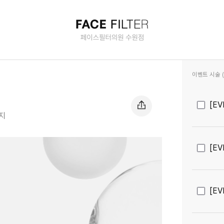
료과목)
이벤트 시술 (2
[E
지
[E
[E