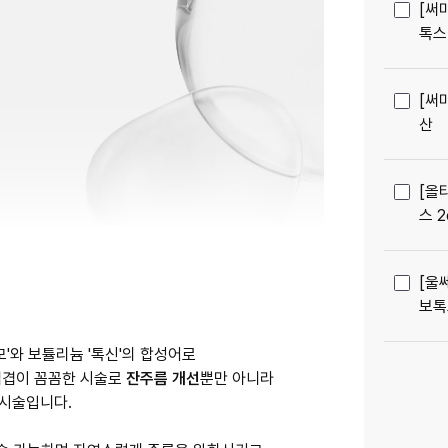
[써
톡스
[써
산
[올
스 2
[울
보톡
겹겹이 꼼꼼한 시술로
잔주름 개선
 시술입니다.