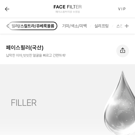
페이스필러(국산) :: 페이스필터 수원점 | 호매실 수원 피
V I P
러스
필러/스컬트라/쥬베룩볼륨
기미/색소/미백
실리프팅
스킨부스터
페이스필러(국산)
납작한 이마,밋밋한 얼굴을 빠르고 간편하게!