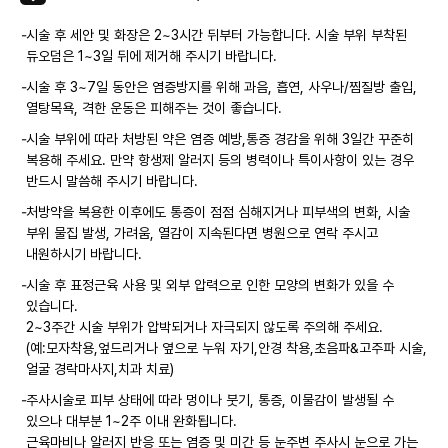
-
시술 후 세안 및 화장은 2~3시간 뒤부터 가능합니다. 시술 부위 부착된
듀오덤은 1~3일 뒤에 제거해 주시기 바랍니다.
-
시술 후 3~7일 동안은 염증방지를 위해 과음, 흡연, 사우나/찜질방 출입,
열탕목욕, 격한 운동은 피해주는 것이 좋습니다.
-
시술 부위에 따라 처방된 약은 염증 예방,통증 경감을 위해 3일간 꾸준히
복용해 주세요. 만약 항생제 알러지 등의 병력이나 특이사항이 있는 경우
반드시 말씀해 주시기 바랍니다.
-
처방약을 복용한 이후에도 통증이 점점 심해지거나 피부색의 변화, 시술
부위 물집 발생, 가려움, 열감이 지속된다면 병원으로 연락 주시고
내원하시기 바랍니다.
-
시술 후 표정근육 사용 및 외부 압력으로 인한 모양의 변화가 있을 수
있습니다.
2~3주간 시술 부위가 압박되거나 자극되지 않도록 주의해 주세요.
(예:모자착용,엎드리거나 옆으로 누워 자기,안경 착용,초음파&고주파 시술,
얼굴 경락마사지,치과 치료)
-
주사시술로 피부 상태에 따라 멍이나 붓기, 통증, 이물감이 발생될 수
있으나 대부분 1~2주 이내 완화됩니다.
근육마비나 알러지 반응 또는 염증 및 미간 등 눈주변 주사시 눈으로 가는