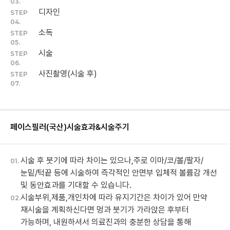
03.
디자인
STEP
04.
소독
STEP
05.
시술
STEP
06.
사진촬영(시술 후)
STEP
07.
페이스필러(국산)
시술효과&시술주기
시술 후 붓기에 따라 차이는 있으나,주로 이마/코/볼/팔자/
01.
눈밑/턱끝 등에 시술하여 즉각적인 안면부 입체적 볼륨감 개선
및 동안효과를 기대할 수 있습니다.
시술부위,제품,개인차에 따라 유지기간은 차이가 있어 만약
02.
재시술을 계획하신다면 멍과 붓기가 가라앉은 후부터
가능하며, 내원하셔서 의료진과의 충분한 상담을 통해