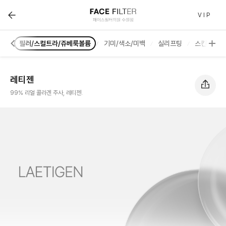
레티젠 :: 페이스필터 수원점 | 호매실 수원 피부과(진료과목
V I P
러스
필러/스컬트라/쥬베룩볼륨
기미/색소/미백
실리프팅
스킨부스터
레티젠
99% 리얼 콜라겐 주사, 레티젠.