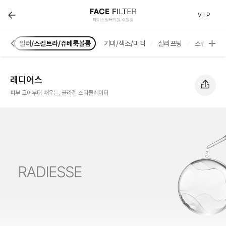
래디어스 :: 페이스필터 수원점 | 호매실 수원 피부과(진료
V I P
러스
필러/스컬트라/쥬베룩볼륨
기미/색소/미백
실리프팅
스킨부스터
래디어스
피부 코어부터 채우는, 콜라겐 스티뮬레이터