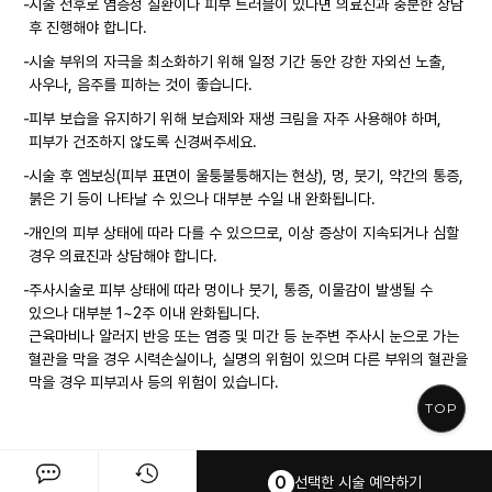
-
시술 전후로 염증성 질환이나 피부 트러블이 있다면 의료진과 충분한 상담
-
시술 부위의 자극을 최소화하기 위해 일정 기간 동안 강한 자외선 노출,
사우나, 음주를 피하는 것이 좋습니다.
-
피부 보습을 유지하기 위해 보습제와 재생 크림을 자주 사용해야 하며,
피부가 건조하지 않도록 신경써주세요.
-
시술 후 엠보싱(피부 표면이 울퉁불퉁해지는 현상), 멍, 붓기, 약간의 통증,
붉은 기 등이 나타날 수 있으나 대부분 수일 내 완화됩니다.
-
개인의 피부 상태에 따라 다를 수 있으므로, 이상 증상이 지속되거나 심할
경우 의료진과 상담해야 합니다.
-
주사시술로 피부 상태에 따라 멍이나 붓기, 통증, 이물감이 발생될 수
있으나 대부분 1~2주 이내 완화됩니다.
근육마비나 알러지 반응 또는 염증 및 미간 등 눈주변 주사시 눈으로 가는
혈관을 막을 경우 시력손실이나, 실명의 위험이 있으며 다른 부위의 혈관을
막을 경우 피부괴사 등의 위험이 있습니다.
TOP
0
선택한 시술 예약하기