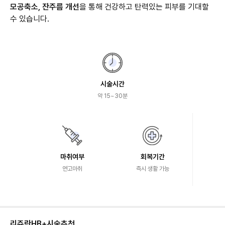
모공축소, 잔주름 개선
을 통해 건강하고 탄력있는 피부를 기대할
수 있습니다.
시술시간
약 15~30분
마취여부
회복기간
연고마취
즉시 생활 가능
리쥬란HB+
시술추천