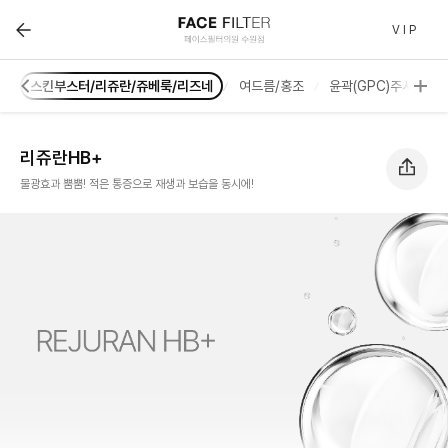
리쥬란HB+ :: 페이스필터 수원점 | 호매실 수원 피부과(진
V I P
팅
스킨부스터/리쥬란/쥬베룩/리즈네
여드름/홍조
윤곽(GPC)주사
리쥬란HB+
물광효과 뿜뿜! 적은 통증으로 재생과 보습을 동시에!