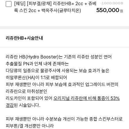
[웨딩] [피부결/광채] 리쥬란HB+ 2cc + 쥬베
1,000,000
550,000
룩 스킨 2cc + 백옥주사(글루타치온)
리쥬란HB+
시술안내
리쥬란 HB(Hydro Booster)는 기존의 리쥬란 성분인 연어
추출물질 PN과 인체 내에 존재하는
다당류의 일종으로 물광주사에 사용되는 보습 효과가 높은
히알루론산(HA)이 1:1로 배합되어
피부 재생뿐만 아니라 피부 보습에 효과적인 업그레이드 버전의
리쥬란으로 마취성분인
리도카인이 포함되어 있어
오리지널 리쥬란에 비해 통증이 53%
경감
된 시술입니다.
피부 재생뿐만 아니라 수분보습 개선이 가능한 종합 스킨부스터로