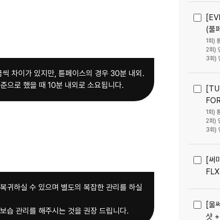
[EV
(풀
1회) 
2회) 
3회) 
씩 차이가 있지만, 튠페이스의 경우 30분 내외.
준으로 했을 때 10분 내외로 소요됩니다.
[T
FOR
1회)
2회)
3회)
[써
FLX
 복귀하실 수 있으며 별도의 복잡한 관리를 하실
[울
 보습 관리를 해주시는 것을 권장 드립니다.
샷 