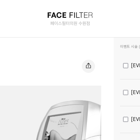
과목)
이벤트 시술 (2
[E
[EV
[E