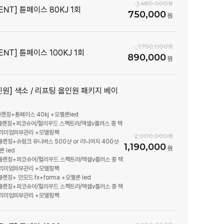
1,480,000
ENT] 튠페이스 80KJ 1회
750,000
1,750,000
ENT] 튠페이스 100KJ 1회
890,000
인원] 색소 / 리프팅 올인원 패키지 베이
 클렌징+튠페이스 40kj +오멜론led
 클렌징+피코슈어/헐리우드 스펙트라/엑셀v플러스 중 택
프리미엄피부관리 +모델링팩
2,000,000
 클렌징+슈링크 유니버스 500샷 or 리니어지 400샷
1,190,000
론 led
 클렌징+피코슈어/헐리우드 스펙트라/엑셀v플러스 중 택
프리미엄피부관리 +모델링팩
클렌징+ 인모드 fx+forma +오멜론 led
 클렌징+피코슈어/헐리우드 스펙트라/엑셀v플러스 중 택
프리미엄피부관리 +모델링팩