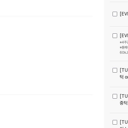
[EV
[E
※4주
※튠페
60kJ
[TU
턱 o
[TU
중턱 
[TU