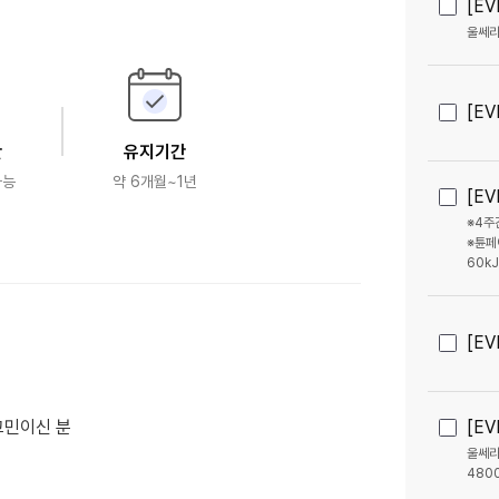
[EV
울쎄라
[EV
간
유지기간
가능
약 6개월~1년
[E
※4주
※튠페
60kJ
[EV
[EV
고민이신 분
울쎄라
480