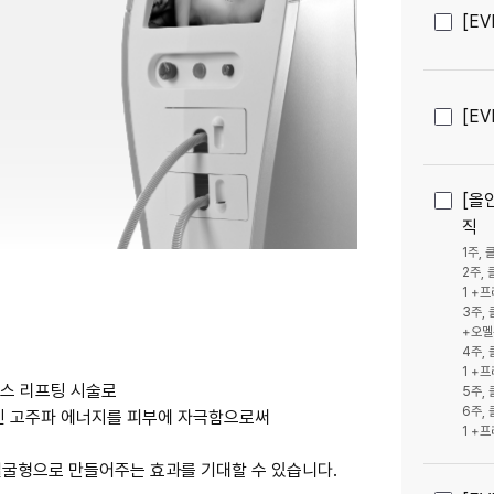
[EV
[EV
[올
직
1주,
2주,
1 +
3주,
+오멜
4주,
1 +
이스 리프팅 시술로
5주, 
6주,
적인 고주파 에너지를 피부에 자극함으로써
1 +
얼굴형으로 만들어주는 효과를 기대할 수 있습니다.