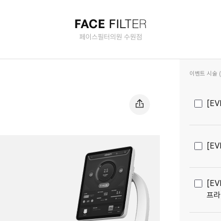
)
이벤트 시술 (2
[E
[E
[E
프라