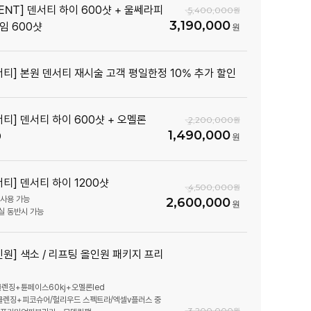
VENT] 덴서티 하이 600샷 + 울쎄라피
5,400,000
3,190,000
임 600샷
서티] 본원 덴서티 재시술 고객 평일한정 10% 추가 할인
서티] 덴서티 하이 600샷 + 오멜론
2,200,000
1,490,000
D
서티] 덴서티 하이 1200샷
4,500,000
 사용 가능
2,600,000
인실 동반시 가능
인원] 색소 / 리프팅 올인원 패키지 프리
 클렌징+튠페이스60kj+오멜론led
 클렌징+피코슈어/헐리우드 스펙트라/엑셀v플러스 중
3,200,000