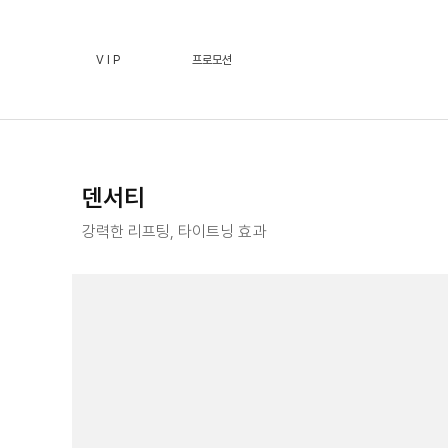
덴서티 :: 페이스필터 수원점 | 호매실 수원 피부과(진료과목
V I P
프로모션
덴서티
강력한 리프팅, 타이트닝 효과