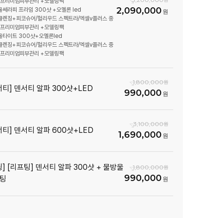
 +프리미엄피부관리 +모델링팩
2,090,000
 울쎄라피 프라임 300샷 +오멜론 led
 클렌징+피코슈어/헐리우드 스펙트라/엑셀v플러스 중
 +프리미엄피부관리 +모델링팩
 올타이트 300샷+오멜론led
 클렌징+피코슈어/헐리우드 스펙트라/엑셀v플러스 중
 +프리미엄피부관리 +모델링팩
1,800,000
서티] 덴서티 알파 300샷+LED
990,000
3,100,000
서티] 덴서티 알파 600샷+LED
1,690,000
딩] [리프팅] 덴서티 알파 300샷 + 물방울
1,800,000
990,000
팅