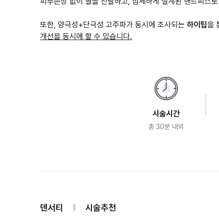
피부손상 없이 열을 전달하고, 섬세하게 설계된 핸드피스
또한, 양극성+단극성 고주파가 동시에 조사되는
하이팁
을
개선을 동시에 할 수 있습니다.
시술시간
총 30분 내외
덴서티
시술추천