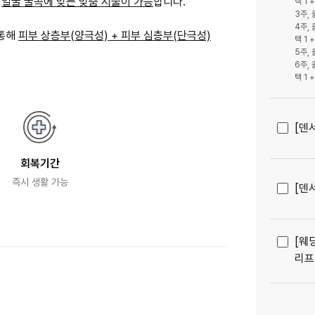
로
얼굴 굴곡에 맞는 맞춤 시술이 가능
합니다.
택 1
3주,
4주,
 통해
피부 상층부(양극성) + 피부 심층부(단극성)
택 1
5주,
6주,
택 1
[덴
회복기간
즉시 생활 가능
[덴
[웨
리프