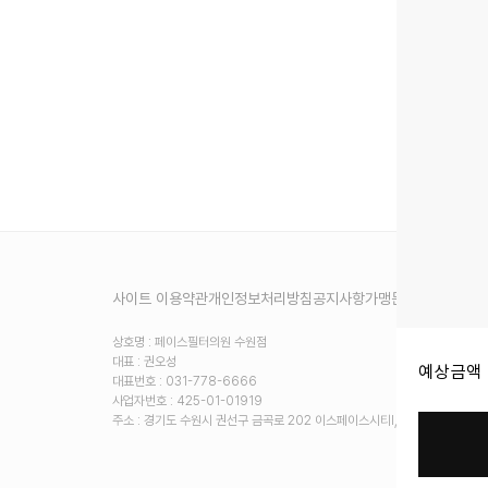
사이트 이용약관
개인정보처리방침
공지사항
가맹문의
상호명 : 페이스필터의원 수원점
대표 : 권오성
예상금액 
대표번호 : 031-778-6666
사업자번호 : 425-01-01919
주소 :
경기도 수원시 권선구 금곡로 202 이스페이스시티I, 5층