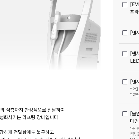
[E
프라
[덴
[덴
LE
[덴
* 2인
* 2
피부의 심층까지 안정적으로 전달하여
[올
활성화
시키는 리프팅 장비입니다.
미엄
1주,
 강하게 전달함에도 불구하고
2주,