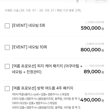
이벤트 시술 (26. 08. 01 ~ 26. 08. 31 | 해당 기간 방문 고객)
1,160,000
[EVENT] 네오빔 5회
590,000
1,580,000
[EVENT] 네오빔 10회
800,000
[여름 프로모션] 피지 케어 패키지 (아쿠아필 +
160,000
89,000
네오빔 + 진정관리)
[여름 프로모션] 방학 여드름 4주 패키지
8,000,000
1회차:엑셀v플러스+pdt+압출+염증주사+스케일링
490,000
2회차:압출+염증주사+(물방울리프팅, 블랙필, 라라필 중 택 1)
3회차:네오빔+압출+염증주사+스케일링
4회차:압출+염증주사+(물방울리프팅, 블랙필, 라라필 중 택 1)