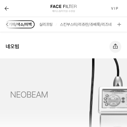
네오빔 :: 페이스필터 수원점 | 호매실 수원 피부과(진료과목
V I P
륨
기미/색소/미백
실리프팅
스킨부스터/리쥬란/쥬베룩/리즈네
여드
네오빔