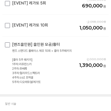
[EVENT] 레가또 5회
690,000
2,098,000
[EVENT] 레가또 10회
1,050,000
[맨즈올인원] 올인원 모공/흉터
맨즈 스탠다드 풀페이스 제모 10회 + 흉터 5주패키지
2,000,000
[흉터 5주 패키지]
1,390,000
1주차:리쥬란스카
2주차:쥬베룩
3주차:헐리우드스펙트라
4주차:co2 프락셀
5주차:디오레듀얼/레가또
일반 시술