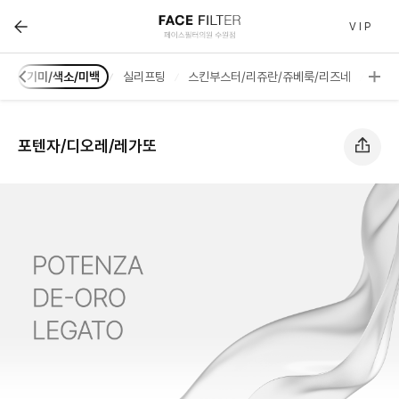
포텐자/디오레/레가또 :: 페이스필터 수원점 | 호매실 수원
V I P
륨
기미/색소/미백
실리프팅
스킨부스터/리쥬란/쥬베룩/리즈네
여드
포텐자/디오레/레가또