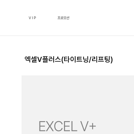
엑셀V플러스(타이트닝/리프팅) :: 페이스필터 수원점 | 호
V I P
프로모션
엑셀V플러스(타이트닝/리프팅)