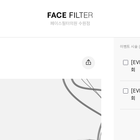
매실 수원 피부과(진료과목)
이벤트 시술 (2
[E
회
[E
회