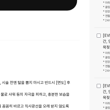
* 마
* 쿨
* 원
* 젠
* 24
[E
간, 
목젖
* 마
* 쿨
* 원
* 젠
* 24
 시술 전엔 털을 뽑지 마시고 반드시 [면도] 후
[E
간, 
 물로 샤워 등의 자극을 피하고, 충분한 보습을
목젖
* 마
를 꼼꼼히 바르고 직사광선을 오래 받지 않도록
* 쿨