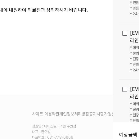
* 원
* 젠
일 내에 내원하여 의료진과 상의하시기 바랍니다.
* 24
[E
라인
* 마
* 쿨
* 원
* 젠
* 24
[E
라인
* 마
* 쿨
사이트 이용약관
개인정보처리방침
공지사항
가맹문의
* 원
* 젠
상호명 : 페이스필터의원 수원점
* 24
대표 : 권오성
예상금액 
대표번호 : 031-778-6666