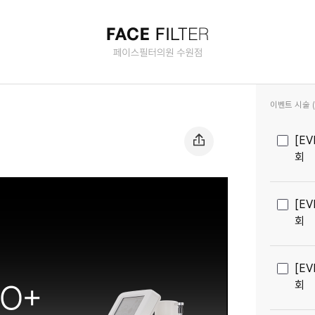
| 호매실 수원 피부과(진료과목)
이벤트 시술 (2
[E
회
[E
회
[E
회