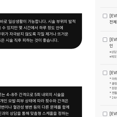
[E
 바로 일상생활이 가능합니다. 시술 부위의 발적
전체
 수 있지만 몇 시간에서 하루 정도 안에
 부위가 자극받지 않도록 각질 제거나 뜨거운
[E
등은 시술 직후 피하는 것이 좋습니다.
인
※상담
[E
* 마
* 쿨
* 원
* 젠
는 4~8주 간격으로 5회 내외의 시술을
* 24
 개인 모발·피부 상태에 따라 횟수와 간격은
병변이나 혈관성 병변 등의 다른 문제를 함께
과의 상담을 통해 맞춤형 스케줄을 정하는
[E