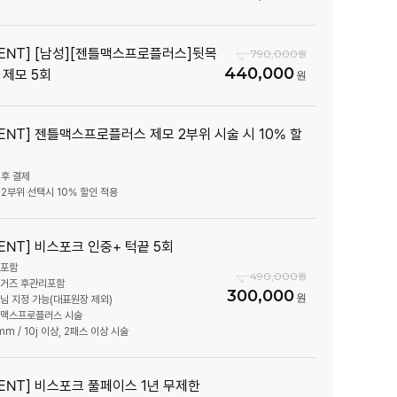
VENT] [남성][젠틀맥스프로플러스]뒷목
790,000
440,000
 제모 5회
VENT] 젠틀맥스프로플러스 제모 2부위 시술 시 10% 할
 후 결제
VENT] 비스포크 인중+ 턱끝 5회
취포함
490,000
링거즈 후관리포함
300,000
장님 지정 가능(대표원장 제외)
틀맥스프로플러스 시술
mm / 10j 이상, 2패스 이상 시술
VENT] 비스포크 풀페이스 1년 무제한