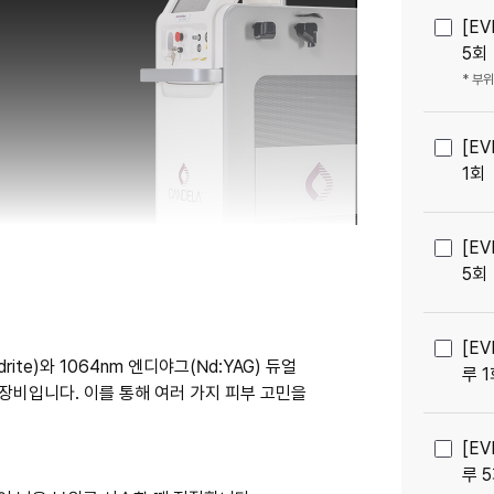
[E
5회
* 부
[E
1회
[E
5회
[E
ite)와 1064nm 엔디야그(Nd:YAG) 듀얼
루 
장비입니다. 이를 통해 여러 가지 피부 고민을
[E
루 