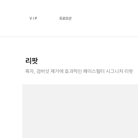
리팟 :: 페이스필터 수원점 | 호매실 수원 피부과(진료과목)
V I P
프로모션
리팟
흑자, 검버섯 제거에 효과적인 페이스필터 시그니처 리팟