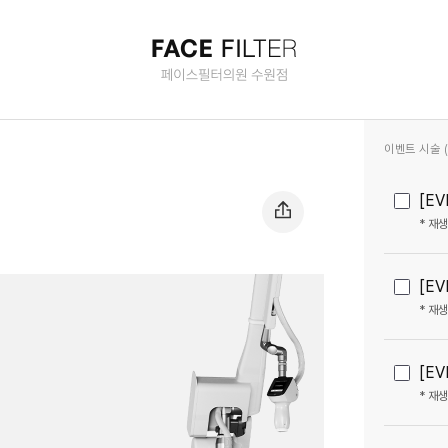
이벤트 시술 (2
[EV
* 재
[E
* 재
[E
* 재