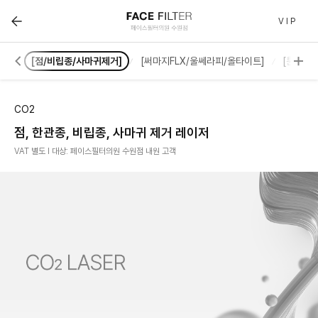
[점/비립종/사마귀제거] :: 페이스필터 수원점 | 호매실 수
V I P
모션]
[점/비립종/사마귀제거]
[써마지FLX/울쎄라피/올타이트]
[튠/리니
CO2
점, 한관종, 비립종, 사마귀 제거 레이저
VAT 별도 l 대상: 페이스필터의원 수원점 내원 고객