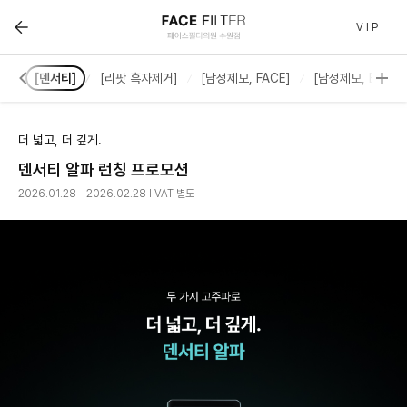
[덴서티] :: 페이스필터 수원점 | 호매실 수원 피부과(진료
V I P
드]
[덴서티]
[리팟 흑자제거]
[남성제모, FACE]
[남성제모, BODY
더 넓고, 더 깊게.
덴서티 알파 런칭 프로모션
2026.01.28 - 2026.02.28 l VAT 별도