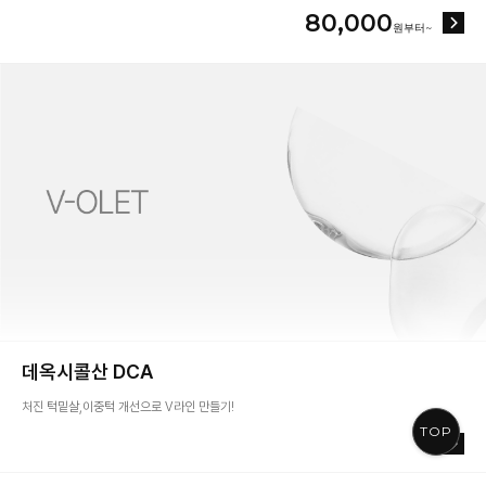
80,000
데옥시콜산 DCA
처진 턱밑살,이중턱 개선으로 V라인 만들기!
TOP