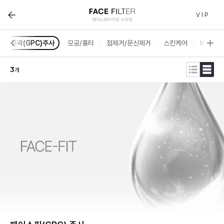
페이스필터 수원점 | 호매실 수원 피부과(진료과목) :: 시
V I P
윤곽(GPC)주사
모공/흉터
점제거/문신제거
스킨케어
비만/체
3
개