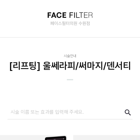
술안내
시술안내
[리프팅] 울쎄라피/써마지/덴서티