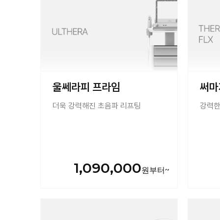
울쎄라피 프라임
써마
더욱 강력해진 초음파 리프팅
강력한
1,090,000